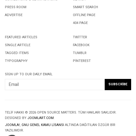
PRESS ROOM
SMART SEARCH
ADVERTISE
OFFLINE PAGE
404 PAGE
FEATURED ARTICLES
TWITTER
SINGLE ARTICLE
FACEBOOK
TAGGED ITEMS
TUMBLR
TYPOGRAPHY
PINTEREST
SIGN UP TO OUR DAILY EMAIL
TELIF HAKKI © 2026 OPEN SOURCE MATTERS. TÜM HAKLARI SAKLIDIR.
DESIGNED BY
JOOMLART.COM
.
JOOMLA!
,
GNU GENEL KAMU LISANSI
ALTINDA DAĞITILAN ÖZGÜR BIR
YAZILIMDIR.