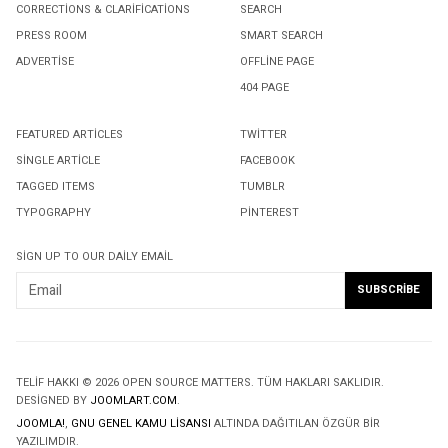
CORRECTIONS & CLARIFICATIONS
SEARCH
PRESS ROOM
SMART SEARCH
ADVERTISE
OFFLINE PAGE
404 PAGE
FEATURED ARTICLES
TWITTER
SINGLE ARTICLE
FACEBOOK
TAGGED ITEMS
TUMBLR
TYPOGRAPHY
PINTEREST
SIGN UP TO OUR DAILY EMAIL
TELIF HAKKI © 2026 OPEN SOURCE MATTERS. TÜM HAKLARI SAKLIDIR.
DESIGNED BY
JOOMLART.COM
.
JOOMLA!
,
GNU GENEL KAMU LISANSI
ALTINDA DAĞITILAN ÖZGÜR BIR
YAZILIMDIR.