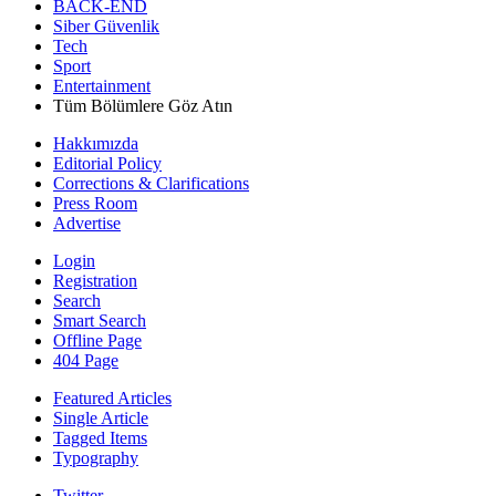
BACK-END
Siber Güvenlik
Tech
Sport
Entertainment
Tüm Bölümlere Göz Atın
Hakkımızda
Editorial Policy
Corrections & Clarifications
Press Room
Advertise
Login
Registration
Search
Smart Search
Offline Page
404 Page
Featured Articles
Single Article
Tagged Items
Typography
Twitter