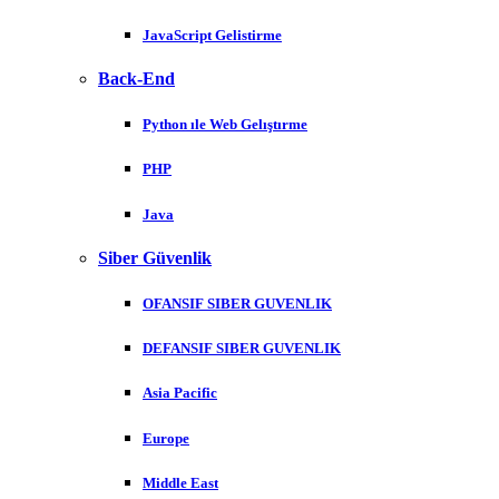
JavaScript Gelistirme
Back-End
Python ıle Web Gelıştırme
PHP
Java
Siber Güvenlik
OFANSIF SIBER GUVENLIK
DEFANSIF SIBER GUVENLIK
Asia Pacific
Europe
Middle East