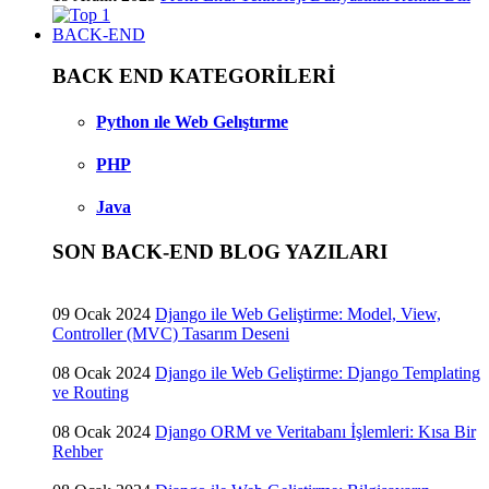
BACK-END
BACK END KATEGORİLERİ
Python ıle Web Gelıştırme
PHP
Java
SON BACK-END BLOG YAZILARI
09 Ocak 2024
Django ile Web Geliştirme: Model, View,
Controller (MVC) Tasarım Deseni
08 Ocak 2024
Django ile Web Geliştirme: Django Templating
ve Routing
08 Ocak 2024
Django ORM ve Veritabanı İşlemleri: Kısa Bir
Rehber