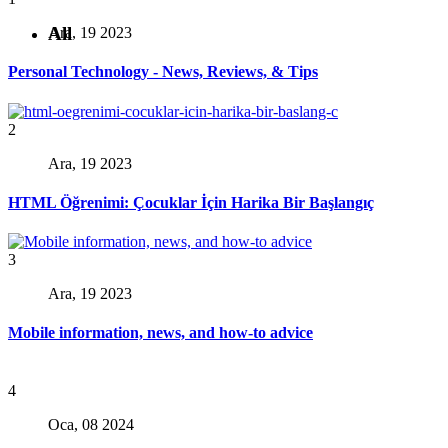
All
Ara, 19 2023
Personal Technology - News, Reviews, & Tips
2
Ara, 19 2023
HTML Öğrenimi: Çocuklar İçin Harika Bir Başlangıç
3
Ara, 19 2023
Mobile information, news, and how-to advice
4
Oca, 08 2024