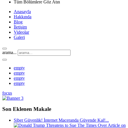
Tüm Bölümlere Göz Atın
Anasayfa
Hakkında
Blog
İletişim
Videolar
Galeri
arama...
empty
empty
empty
empty
focus
Son Eklenen Makale
Siber Güvenlik! İnternet Maceranda Güvende Kal!...