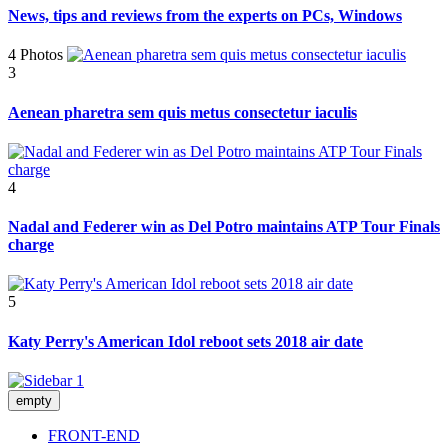
News, tips and reviews from the experts on PCs, Windows
4 Photos
3
Aenean pharetra sem quis metus consectetur iaculis
4
Nadal and Federer win as Del Potro maintains ATP Tour Finals
charge
5
Katy Perry's American Idol reboot sets 2018 air date
empty
FRONT-END