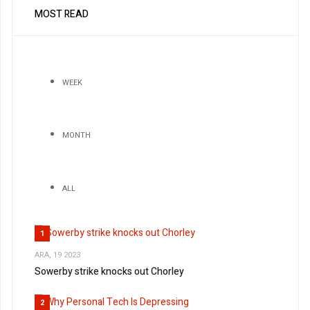
MOST READ
WEEK
MONTH
ALL
1
ARA, 19 2023
Sowerby strike knocks out Chorley
2