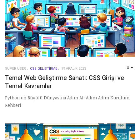
SUPER USER
CSS GELISTIRME
19 ARALIK 2023
EMP
Temel Web Geliştirme Sanatı: CSS Girişi ve
Temel Kavramlar
Python'un Büyülü Dünyasına Adım At: Adım Adım Kurulum
Rehberi