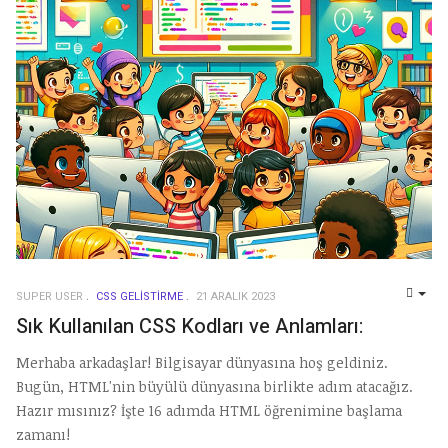
SUPER USER
CSS GELISTIRME
21 ARALIK 2023
EMP
Sık Kullanılan CSS Kodları ve Anlamları:
Merhaba arkadaşlar! Bilgisayar dünyasına hoş geldiniz.
Bugün, HTML'nin büyülü dünyasına birlikte adım atacağız.
Hazır mısınız? İşte 16 adımda HTML öğrenimine başlama
zamanı!