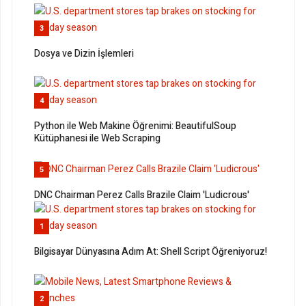
3
Dosya ve Dizin İşlemleri
4
Python ile Web Makine Öğrenimi: BeautifulSoup
Kütüphanesi ile Web Scraping
5
DNC Chairman Perez Calls Brazile Claim 'Ludicrous'
1
Bilgisayar Dünyasına Adım At: Shell Script Öğreniyoruz!
2