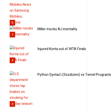
5
Miller mocks AJ mentality
1
Injured Konta out of WTA Finals
2
Python Syntax'ı (Sözdizimi) ve Temel Programl
3