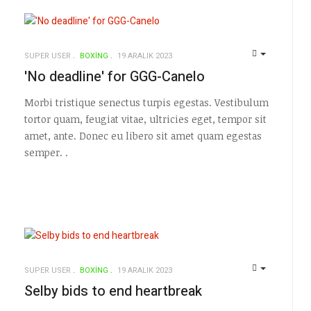
SUPER USER
BOXING
19 ARALIK 2023
EMPTY
'No deadline' for GGG-Canelo
EMPTY
Morbi tristique senectus turpis egestas. Vestibulum
tortor quam, feugiat vitae, ultricies eget, tempor sit
amet, ante. Donec eu libero sit amet quam egestas
semper. .
SUPER USER
BOXING
19 ARALIK 2023
EMPTY
EMPTY
Selby bids to end heartbreak