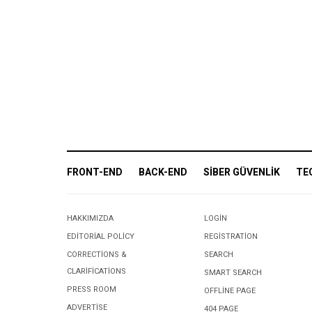
FRONT-END
BACK-END
SIBER GÜVENLIK
TE
HAKKIMIZDA
LOGIN
EDITORIAL POLICY
REGISTRATION
CORRECTIONS &
SEARCH
CLARIFICATIONS
SMART SEARCH
PRESS ROOM
OFFLINE PAGE
ADVERTISE
404 PAGE