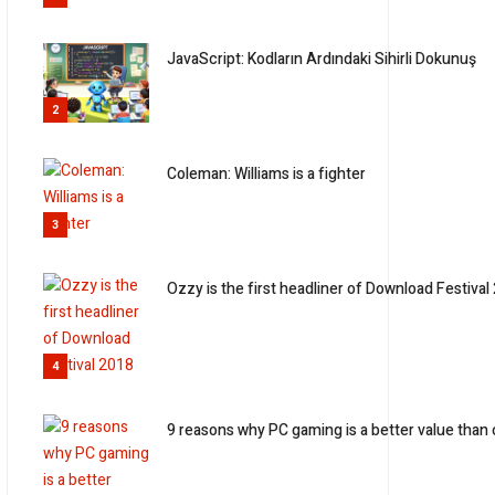
JavaScript: Kodların Ardındaki Sihirli Dokunuş
2
Coleman: Williams is a fighter
3
Ozzy is the first headliner of Download Festival
4
9 reasons why PC gaming is a better value than