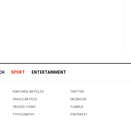
CH
SPORT
ENTERTAINMENT
FEATURED ARTICLES
TWITTER
SINGLE ARTICLE
FACEBOOK
TAGGED ITEMS
TUMBLR
TYPOGRAPHY
PINTEREST