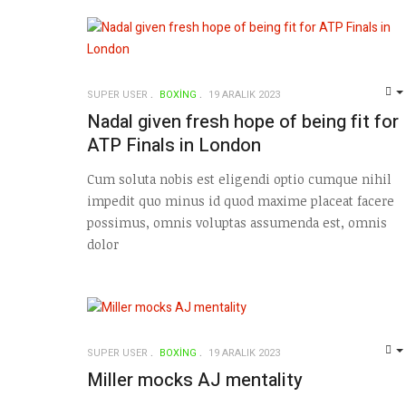
SUPER USER
BOXING
19 ARALIK 2023
Nadal given fresh hope of being fit for
ATP Finals in London
Cum soluta nobis est eligendi optio cumque nihil
impedit quo minus id quod maxime placeat facere
possimus, omnis voluptas assumenda est, omnis
dolor
SUPER USER
BOXING
19 ARALIK 2023
Miller mocks AJ mentality