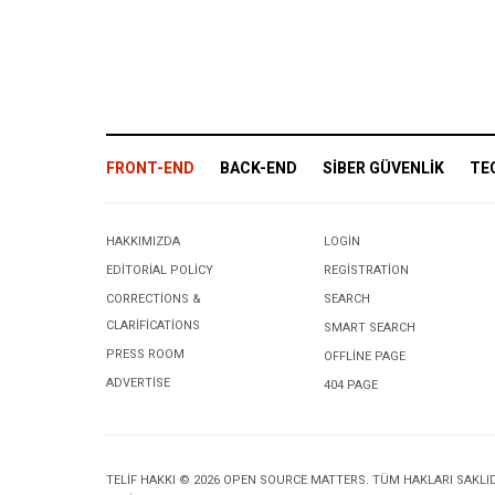
FRONT-END
BACK-END
SIBER GÜVENLIK
TE
HAKKIMIZDA
LOGIN
EDITORIAL POLICY
REGISTRATION
CORRECTIONS &
SEARCH
CLARIFICATIONS
SMART SEARCH
PRESS ROOM
OFFLINE PAGE
ADVERTISE
404 PAGE
TELIF HAKKI © 2026 OPEN SOURCE MATTERS. TÜM HAKLARI SAKLID