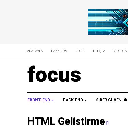
ANASAYFA
HAKKINDA
BLOG
İLETIŞIM
VIDEOLA
focus
FRONT-END
BACK-END
SIBER GÜVENLI
HTML Gelistirme