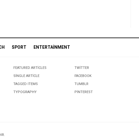
CH
SPORT
ENTERTAINMENT
FEATURED ARTICLES
TWITTER
SINGLE ARTICLE
FACEBOOK
TAGGED ITEMS
TUMBLR
TYPOGRAPHY
PINTEREST
IR.