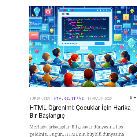
SUPER USER
HTML GELISTIRME
19 ARALIK 2023
HTML Öğrenimi: Çocuklar İçin Harika
Bir Başlangıç
Merhaba arkadaşlar! Bilgisayar dünyasına hoş
geldiniz. Bugün, HTML'nin büyülü dünyasına