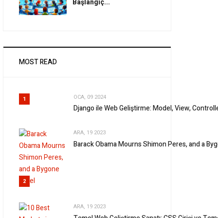
Başlangıç...
MOST READ
OCA, 09 2024
1
Django ile Web Geliştirme: Model, View, Control
ARA, 19 2023
Barack Obama Mourns Shimon Peres, and a Bygo
2
ARA, 19 2023