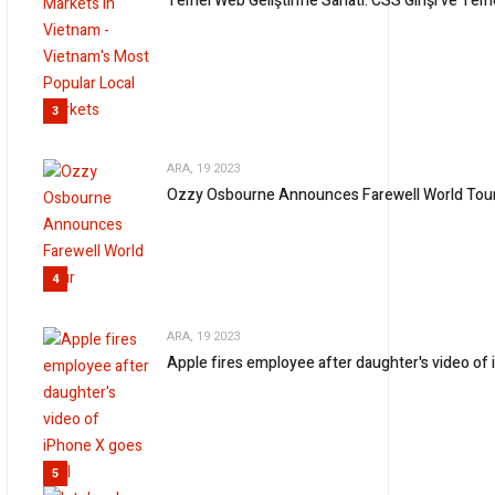
Temel Web Geliştirme Sanatı: CSS Girişi ve Tem
3
ARA, 19 2023
Ozzy Osbourne Announces Farewell World Tou
4
ARA, 19 2023
Apple fires employee after daughter's video of 
5