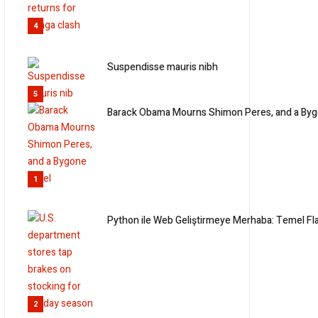
4
Suspendisse mauris nibh
5
Barack Obama Mourns Shimon Peres, and a Bygo
1
Python ile Web Geliştirmeye Merhaba: Temel Fl
2