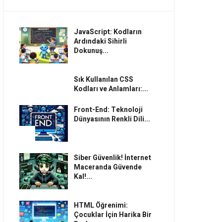
JavaScript: Kodların
Ardındaki Sihirli
Dokunuş...
Sık Kullanılan CSS
Kodları ve Anlamları:...
Front-End: Teknoloji
Dünyasının Renkli Dili...
Siber Güvenlik! İnternet
Maceranda Güvende
Kal!...
HTML Öğrenimi:
Çocuklar İçin Harika Bir